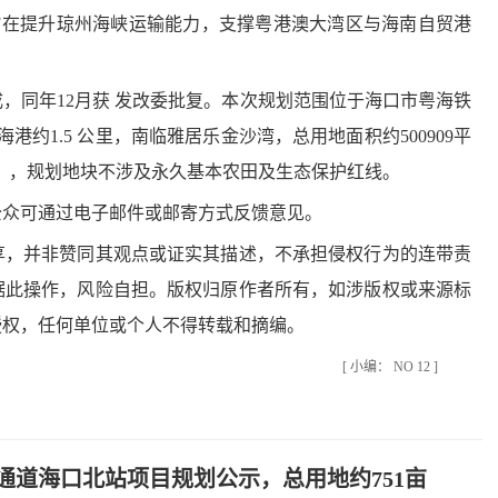
旨在提升琼州海峡运输能力，支撑粤港澳大湾区与海南自贸港
，同年12月获 发改委批复。本次规划范围位于海口市粤海铁
港约1.5 公里，南临雅居乐金沙湾，总用地面积约500909平
规划》，规划地块不涉及永久基本农田及生态保护红线。
，公众可通过电子邮件或邮寄方式反馈意见。
，并非赞同其观点或证实其描述，不承担侵权行为的连带责
据此操作，风险自担。版权归原作者所有，如涉版权或来源标
授权，任何单位或个人不得转载和摘编。
[ 小编： NO 12 ]
通道海口北站项目规划公示，总用地约751亩