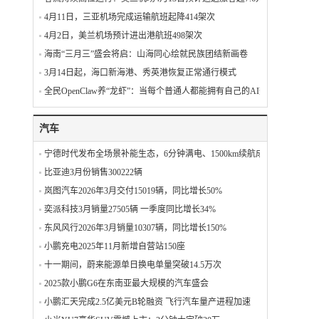
4月11日，三亚机场完成运输航班起降414架次
4月2日，美兰机场预计进出港航班498架次
海南“三月三”盛会将启：山海同心绘就民族团结新画卷
3月14日起，海口新海港、秀英港恢复正常通行模式
全民OpenClaw养“龙虾”：当每个普通人都能拥有自己的AI数字员工
汽车
宁德时代发布全场景补能生态，6分钟满电、1500km续航成现实
比亚迪3月份销售300222辆
岚图汽车2026年3月交付15019辆，同比增长50%
奕派科技3月销量27505辆 一季度同比增长34%
东风风行2026年3月销量10307辆，同比增长150%
小鹏充电2025年11月新增自营站150座
十一期间，蔚来能源单日换电单量突破14.5万次
2025款小鹏G6在东南亚最大规模的汽车盛会
小鹏汇天完成2.5亿美元B轮融资 飞行汽车量产进程加速