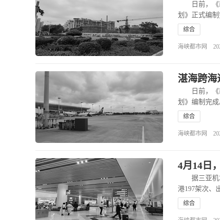
日前，《新
划》正式编制
综合
海峡都市网 2026-0
湛海跨海
日前，《新
划》编制完成
综合
海峡都市网 2026-0
4月14
据三亚机场发
港197架次、出
综合