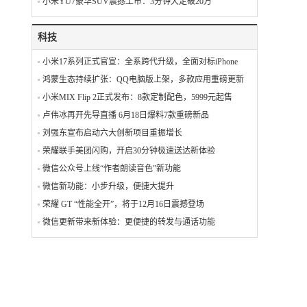
小米YU7豪华SUV震撼上市：3分钟大定破20万
科技
小米17系列正式官宣：全系跨代升级，全面对标iPhone
鸿蒙生态持续扩张：QQ电脑版上架，多款应用重磅更新
小米MIX Flip 2正式发布：8款定制配色，5999元起售
卢伟冰再开先导直播 6月18日爆料7款重磅新品
刘强东宣布启动六大创新项目重振增长
荣耀联手美团闪购，开启30分钟极速送达新体验
微信公众号上线“作者朗读音色”新功能
微信新功能：小步升级，便捷大提升
荣耀 GT “性能全开”，将于12月16日震撼登场
微信更新带来新体验：更便捷的转发与通话功能